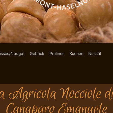
üsses/Nougat
Gebäck
Pralinen
Kuchen
Nussöl
 Agricola Nocciole di 
Canaparo Emanuele