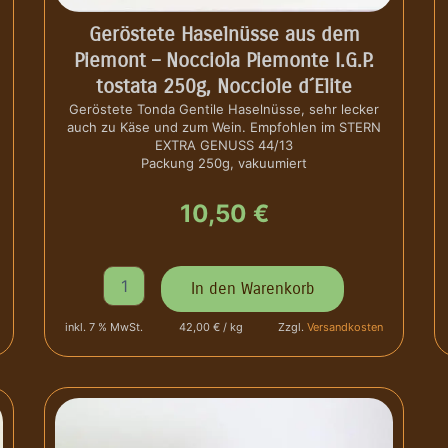
s
s
Geröstete Haselnüsse aus dem
e
Piemont – Nocciola Piemonte I.G.P.
-
tostata 250g, Nocciole d´Elite
F
a
Geröstete Tonda Gentile Haselnüsse, sehr lecker
auch zu Käse und zum Wein. Empfohlen im STERN
r
EXTRA GENUSS 44/13
i
Packung 250g, vakuumiert
n
a
10,50
€
d
i
N
o
G
In den Warenkorb
c
e
c
r
i
inkl. 7 % MwSt.
42,00 € / kg
Zzgl.
Versandkosten
ö
o
s
l
t
a
e
P
t
i
e