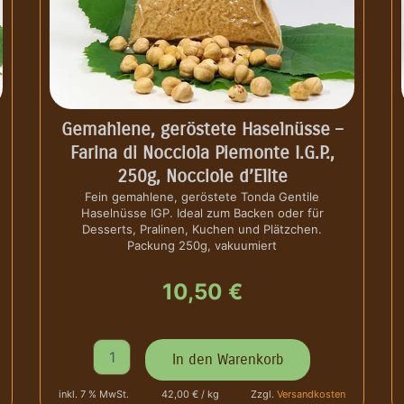
Gemahlene, geröstete Haselnüsse –
Farina di Nocciola Piemonte I.G.P.,
250g, Nocciole d’Elite
Fein gemahlene, geröstete Tonda Gentile
Haselnüsse IGP. Ideal zum Backen oder für
Desserts, Pralinen, Kuchen und Plätzchen.
Packung 250g, vakuumiert
10,50
€
G
In den Warenkorb
e
m
inkl. 7 % MwSt.
42,00 € / kg
Zzgl.
Versandkosten
a