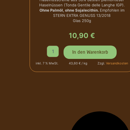
i
Haselnüssen (Tonda Gentile delle Langhe IGP).
-
o
Ohne Palmöl, ohne Sojalecithin.
Empfohlen im
N
l
STERN EXTRA GENUSS 13/2018
o
Glas 250g
e
c
d
c
'
10,90
€
i
E
o
l
l
N
i
In den Warenkorb
a
u
t
P
s
e
i
inkl. 7 % MwSt.
43,60 € / kg
Zzgl.
Versandkosten
s
M
e
-
e
m
N
n
o
o
g
n
u
e
t
g
e
a
I
t
.
c
G
r
.
e
P
m