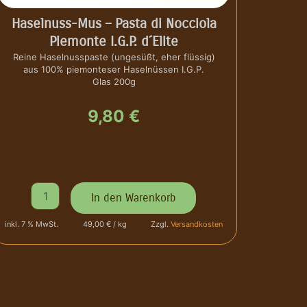
i
e
Haselnuss-Mus – Pasta di Nocciola
m
Piemonte I.G.P. d´Elite
o
Reine Haselnusspaste (ungesüßt, eher flüssig)
n
aus 100% piemonteser Haselnüssen I.G.P.
t
Glas 200g
-
N
9,80
€
o
c
c
i
o
l
H
In den Warenkorb
a
a
P
s
i
inkl. 7 % MwSt.
49,00 € / kg
Zzgl.
Versandkosten
e
e
l
m
n
o
u
n
s
t
s