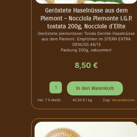
s
e
Geröstete Haselnüsse aus dem
-
Piemont – Nocciola Piemonte I.G.P.
G
tostata 200g, Nocciole d´Elite
r
a
Geröstete piemonteser Tonda Gentile-Haselnüsse
aus dem Piemont. Empfohlen im STERN EXTRA
n
GENUSS 44/13
e
Packung 200g, vakuumiert
l
l
8,50
€
a
d
i
N
G
In den Warenkorb
o
e
c
r
c
inkl. 7 % MwSt.
42,50 € / kg
Zzgl.
Versandkosten
ö
i
s
o
t
l
e
a
t
P
e