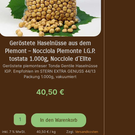
Geröstete Haselnüsse aus dem
Piemont – Nocciola Piemonte I.G.P.
tostata 1.000g, Nocciole d´Elite
Geröstete piemonteser Tonda Gentile Haselnüsse
IGP. Empfohlen im STERN EXTRA GENUSS 44/13
Packung 1.000g, vakuumiert
40,50
€
G
In den Warenkorb
e
r
inkl. 7 % MwSt.
40,50 € / kg
Zzgl.
Versandkosten
ö