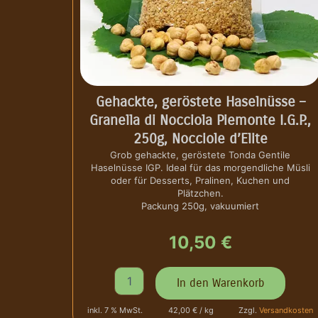
Gehackte, geröstete Haselnüsse –
Granella di Nocciola Piemonte I.G.P.,
250g, Nocciole d’Elite
Grob gehackte, geröstete Tonda Gentile
Haselnüsse IGP. Ideal für das morgendliche Müsli
oder für Desserts, Pralinen, Kuchen und
Plätzchen.
Packung 250g, vakuumiert
10,50
€
G
In den Warenkorb
e
h
inkl. 7 % MwSt.
42,00 € / kg
Zzgl.
Versandkosten
a