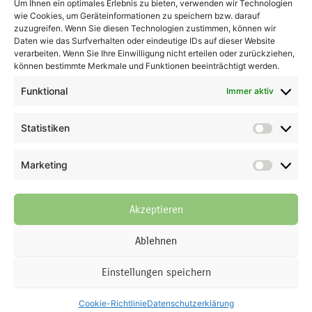
Um Ihnen ein optimales Erlebnis zu bieten, verwenden wir Technologien
wie Cookies, um Geräteinformationen zu speichern bzw. darauf
zuzugreifen. Wenn Sie diesen Technologien zustimmen, können wir
Daten wie das Surfverhalten oder eindeutige IDs auf dieser Website
verarbeiten. Wenn Sie Ihre Einwilligung nicht erteilen oder zurückziehen,
AGB
können bestimmte Merkmale und Funktionen beeinträchtigt werden.
Impressum
Funktional
Immer aktiv
Widerrufsbelehrung
Liefer- und Zahlungsbedingungen
Statistiken
Datenschutzerklärung
Statisti
Cookie-Richtlinie (EU)
Kontaktformular
Marketing
Marketi
Vertrag widerrufen
Akzeptieren
© 2026 Der Piemont Haselnuss Shop | Thomas Göb | La Perla del
Ablehnen
Gusto | Alle Rechte vorbehalten
Alle Preise inkl. ges. MwSt., zzgl. Versandkosten (bis 69,90 €
Einstellungen speichern
Bestellwert innerhalb Deutschlands und generell weltweit in allen
Ländern)
Cookie-Richtlinie
Datenschutzerklärung