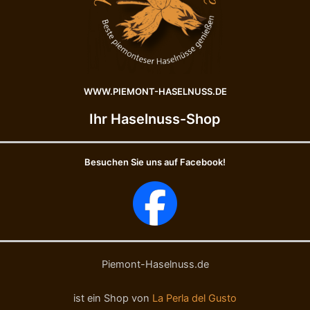
N
l
o
a
€
c
t
c
e
i
1
o
2
WWW.PIEMONT-HASELNUSS.DE
l
0
e
g
Ihr Haselnuss-Shop
c
,
a
S
r
T
Besuchen Sie uns auf Facebook!
a
E
m
R
e
N
l
E
l
X
a
T
t
R
e
A
Piemont-Haselnuss.de
2
G
0
E
ist ein Shop von
La Perla del Gusto
0
N