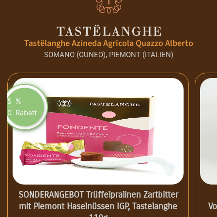
Tastëlanghe Azineda Agricola Quazzo Alberto
SOMANO (CUNEO), PIEMONT (ITALIEN)
5
%
0
Rabatt
SONDERANGEBOT Trüffelpralinen Zartbitter
mit Piemont Haselnüssen IGP, Tastelanghe
Vo