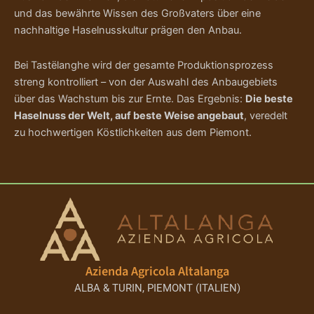
f
e
und das bewährte Wissen des Großvaters über eine
e
i
e
i
nachhaltige Haselnusskultur prägen den Anbau.
l
n
r
s
p
V
r
Bei Tastëlanghe wird der gesamte Produktionsprozess
P
i
o
a
l
streng kontrolliert – von der Auswahl des Anbaugebiets
r
s
l
l
über das Wachstum bis zur Ernte. Das Ergebnis:
Die beste
i
m
Haselnuss der Welt, auf beste Weise angebaut
, veredelt
e
t
n
i
zu hochwertigen Köstlichkeiten aus dem Piemont.
e
l
i
:
n
c
Z
h
s
4
a
s
r
w
,
c
t
h
a
4
b
o
i
k
r
5
t
o
t
l
:
Azienda Agricola Altalanga
e
a
ALBA & TURIN, PIEMONT (ITALIEN)
r
d
8
€
m
e