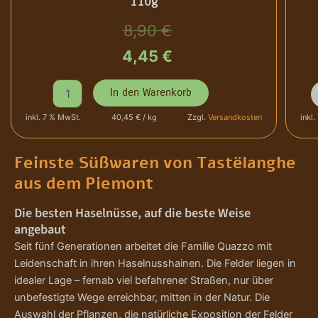
110g
U
A
8,90
€
r
k
4,45
€
s
t
S
P
In den Warenkorb
O
i
p
u
N
e
inkl. 7 % MwSt.
40,45 € / kg
Zzgl.
Versandkosten
inkl
D
r
e
m
E
o
ü
l
R
n
Feinste Süßwaren von Tastëlanghe
A
t
aus dem Piemont
n
l
N
-
G
H
g
e
Die besten Haselnüsse, auf die beste Weise
E
a
angebaut
B
s
l
r
O
e
Seit fünf Generationen arbeitet die Familie Quazzo mit
T
i
P
l
Leidenschaft in ihren Haselnusshainen. Die Felder liegen in
T
n
idealer Lage – fernab viel befahrener Straßen, nur über
c
r
r
ü
unbefestigte Wege erreichbar, mitten in der Natur. Die
ü
s
h
e
f
s
Auswahl der Pflanzen, die natürliche Exposition der Felder