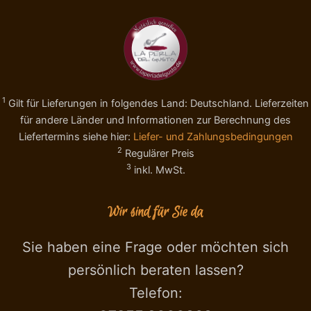
g
U
,
S
S
S
T
1
E
3
R
/
N
1
1
E
9
Gilt für Lieferungen in folgendes Land: Deutschland. Lieferzeiten
X
M
für andere Länder und Informationen zur Berechnung des
T
e
Liefertermins siehe hier:
Liefer- und Zahlungsbedingungen
R
n
2
Regulärer Preis
A
g
3
inkl. MwSt.
G
e
E
N
Wir sind für Sie da
U
S
S
Sie haben eine Frage oder möchten sich
1
persönlich beraten lassen?
3
/
Telefon:
1
9