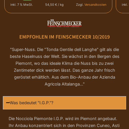
p
u
N
r
,
inkl. 7 % MwSt.
54,50 € / kg
Zzgl.
Versandkosten
inkl
2
D
a
r
e
T
0
E
m
a
0
ü
l
R
e
s
g
A
l
t
M
n
l
N
l
e
e
EMPFOHLEN IM FEINSCMECKER 10/2019
G
i
l
n
g
e
E
s
a
g
B
i
"Super-Nuss. Die "Tonda Gentile dell Langhe" gilt als die
n
l
r
e
O
e
beste Haselnuss der Welt. Sie wächst in den Bergen des
g
T
r
i
P
h
Piemont, wo das ideale Klima die Nuss bis zu zwei
K
t
e
Zentimeter dick werden lässt. Das ganze Jahr frisch
c
r
a
e
1
geröstet erhältlich. Aus dem Bio-Anbau der Azienda
r
B
1
h
e
a
I
Agricola Altalanga..."
0
m
O
g
e
i
e
H
M
l
a
Was bedeutet "I.G.P."?
e
r
s
l
s
n
i
e
P
i
g
s
l
Die Nocciola Piemonte I.G.P. wird im Piemont angebaut.
e
r
s
i
n
Ihr Anbau konzentriert sich in den Provinzen Cuneo, Asti