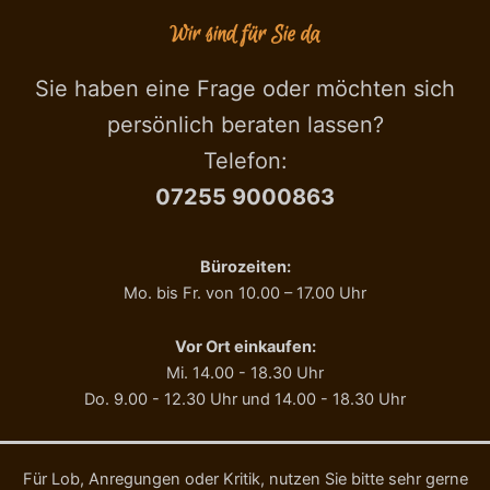
t
c
Wir sind für Sie da
a
o
C
p
i
e
Sie haben eine Frage oder möchten sich
o
r
persönlich beraten lassen?
c
t
c
e
Telefon:
o
d
07255 9000863
l
i
a
C
t
i
o
o
Bürozeiten:
b
c
Mo. bis Fr. von 10.00 – 17.00 Uhr
i
c
a
o
n
l
Vor Ort einkaufen:
c
a
Mi. 14.00 - 18.30 Uhr
o
t
Do. 9.00 - 12.30 Uhr und 14.00 - 18.30 Uhr
2
o
0
f
0
o
g
n
Für Lob, Anregungen oder Kritik, nutzen Sie bitte sehr gerne