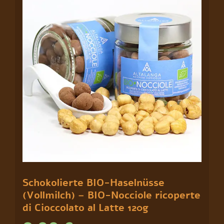
ricoperte
di
Cioccolato
al
Latte
120g
Menge
Schokolierte BIO-Haselnüsse
(Vollmilch) – BIO-Nocciole ricoperte
di Cioccolato al Latte 120g