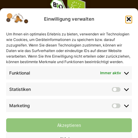
Einwilligung verwalten
Um Ihnen ein optimales Erlebnis zu bieten, verwenden wir Technologien
wie Cookies, um Geräteinformationen zu speichern bzw. darauf
AGB
zuzugreifen. Wenn Sie diesen Technologien zustimmen, können wir
Impressum
Daten wie das Surfverhalten oder eindeutige IDs auf dieser Website
Widerrufsbelehrung
verarbeiten. Wenn Sie Ihre Einwilligung nicht erteilen oder zurückziehen,
können bestimmte Merkmale und Funktionen beeinträchtigt werden.
Liefer- und Zahlungsbedingungen
Datenschutzerklärung
Funktional
Immer aktiv
Cookie-Richtlinie (EU)
Kontaktformular
Statistiken
Statisti
Vertrag widerrufen
Marketing
Marketi
© 2026 Der Piemont Haselnuss Shop | Thomas Göb | La Perla del
Gusto | Alle Rechte vorbehalten
Akzeptieren
Alle Preise inkl. ges. MwSt., zzgl. Versandkosten (bis 69,90 €
Bestellwert innerhalb Deutschlands und generell weltweit in allen