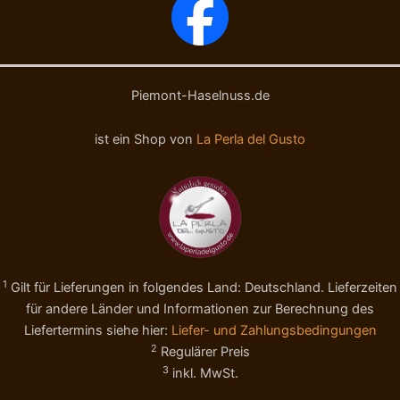
o
h
k
o
o
k
l
o
a
l
d
a
Piemont-Haselnuss.de
e
d
-
e
ist ein Shop von
La Perla del Gusto
N
-
o
B
c
I
c
O
i
-
o
N
l
o
e
c
1
Gilt für Lieferungen in folgendes Land: Deutschland. Lieferzeiten
R
c
i
i
für andere Länder und Informationen zur Berechnung des
c
o
Liefertermins siehe hier:
Liefer- und Zahlungsbedingungen
o
l
2
Regulärer Preis
p
e
3
inkl. MwSt.
e
r
r
i