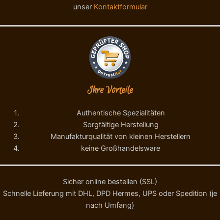
M
d
unser
Kontaktformular
e
e
n
n
g
t
e
e
1
2
0
g
Ihre Vorteile
M
e
n
Authentische Spezialitäten
g
Sorgfältige Herstellung
e
Manufakturqualität von kleinen Herstellern
keine Großhandelsware
Sicher online bestellen (SSL)
Schnelle Lieferung mit DHL, DPD Hermes, UPS oder Spedition (je
nach Umfang)