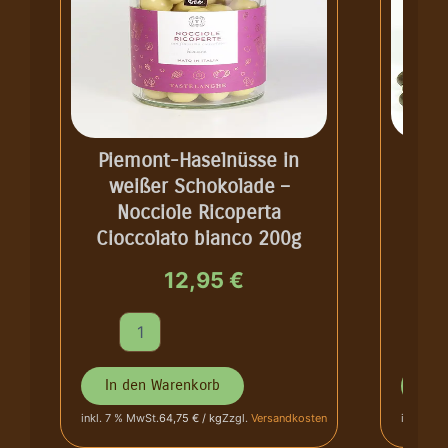
Piemont-Haselnüsse in
weißer Schokolade –
Zar
Nocciole Ricoperta
BIO-
Cioccolato bianco 200g
Cioc
12,95
€
P
B
i
I
e
O
m
-
In den Warenkorb
In 
o
H
64,75 € / kg
inkl. 7 % MwSt.
Zzgl.
Versandkosten
inkl. 7 %
n
a
t
s