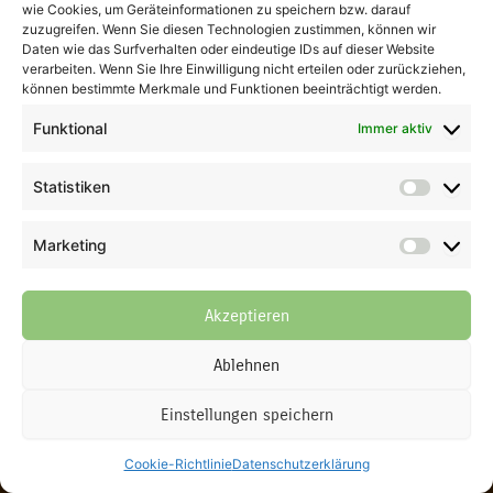
wie Cookies, um Geräteinformationen zu speichern bzw. darauf
Kontakt
zuzugreifen. Wenn Sie diesen Technologien zustimmen, können wir
Daten wie das Surfverhalten oder eindeutige IDs auf dieser Website
verarbeiten. Wenn Sie Ihre Einwilligung nicht erteilen oder zurückziehen,
ein Shop von Thomas Göb
können bestimmte Merkmale und Funktionen beeinträchtigt werden.
La Perla del Gusto
Funktional
Immer aktiv
Gartenstraße 3
76676 Graben-Neudorf
Telefon: 07255 9000863
Statistiken
Statisti
E-Mail:
info@piemont-haselnuss.de
Marketing
Marketi
Akzeptieren
Ablehnen
Einstellungen speichern
AGB
Impressum
Cookie-Richtlinie
Datenschutzerklärung
Widerrufsbelehrung