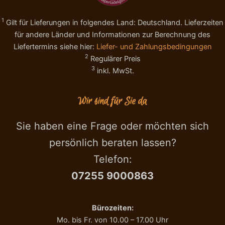
r
a
t
r
1
Gilt für Lieferungen in folgendes Land: Deutschland. Lieferzeiten
a
a
C
m
für andere Länder und Informationen zur Berechnung des
a
e
Liefertermins siehe hier:
Liefer- und Zahlungsbedingungen
r
l
2
Regulärer Preis
a
l
3
inkl. MwSt.
m
a
e
t
l
e
Wir sind für Sie da
l
2
o
0
1
0
Sie haben eine Frage oder möchten sich
1
g
persönlich beraten lassen?
0
,
g
S
Telefon:
M
T
07255 9000863
e
E
n
R
g
N
e
E
Bürozeiten:
X
Mo. bis Fr. von 10.00 – 17.00 Uhr
T