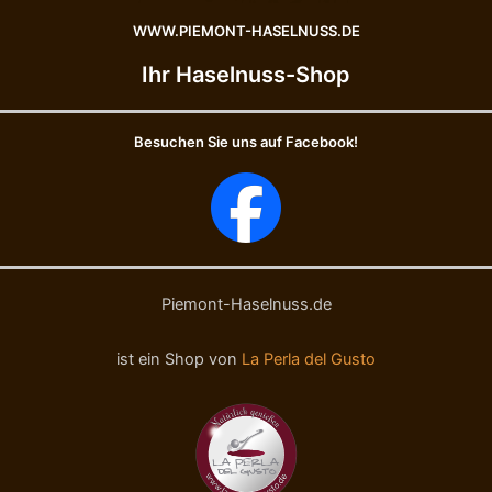
a
s
WWW.PIEMONT-HASELNUSS.DE
r
e
a
l
Ihr Haselnuss-Shop
m
n
e
ü
l
s
Besuchen Sie uns auf Facebook!
l
s
-
e
N
-
o
B
c
I
c
O
i
-
o
N
Piemont-Haselnuss.de
l
o
e
c
ist ein Shop von
La Perla del Gusto
R
c
i
i
c
o
o
l
p
e
e
c