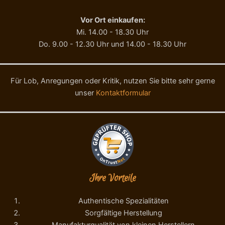
R
A
Vor Ort einkaufen:
G
Mi. 14.00 - 18.30 Uhr
E
Do. 9.00 - 12.30 Uhr und 14.00 - 18.30 Uhr
N
U
S
S
Für Lob, Anregungen oder Kritik, nutzen Sie bitte sehr gerne
1
unser
Kontaktformular
3
/
1
9
M
e
n
g
Ihre Vorteile
e
Authentische Spezialitäten
Sorgfältige Herstellung