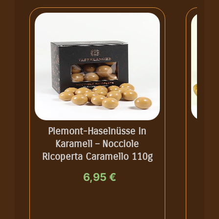
Piemont-Haselnüsse in
K
Karamell – Nocciole
Hase
Ricoperta Caramello 110g
cara
EX
6,95
€