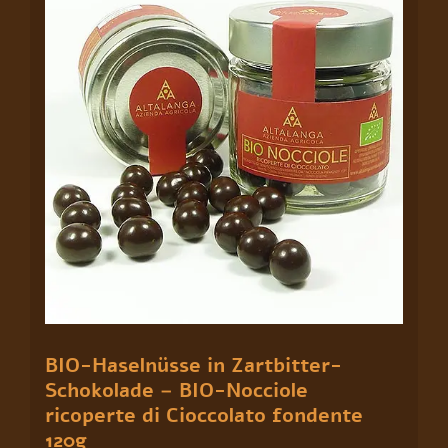
Nocciole
ricoperte
di
Cioccolato
fondente
120g
Menge
BIO-Haselnüsse in Zartbitter-
Schokolade – BIO-Nocciole
ricoperte di Cioccolato fondente
120g