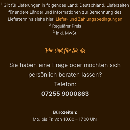
e
1
Gilt für Lieferungen in folgendes Land: Deutschland. Lieferzeiten
o
r
l
für andere Länder und Informationen zur Berechnung des
t
e
Liefertermins siehe hier:
Liefer- und Zahlungsbedingungen
a
R
2
Regulärer Preis
C
i
3
inkl. MwSt.
a
c
r
o
a
p
Wir sind für Sie da
m
e
e
r
l
t
Sie haben eine Frage oder möchten sich
l
a
persönlich beraten lassen?
o
L
2
a
Telefon:
0
t
0
t
07255 9000863
g
e
M
1
e
1
Bürozeiten:
n
0
Mo. bis Fr. von 10.00 – 17.00 Uhr
g
g
e
M