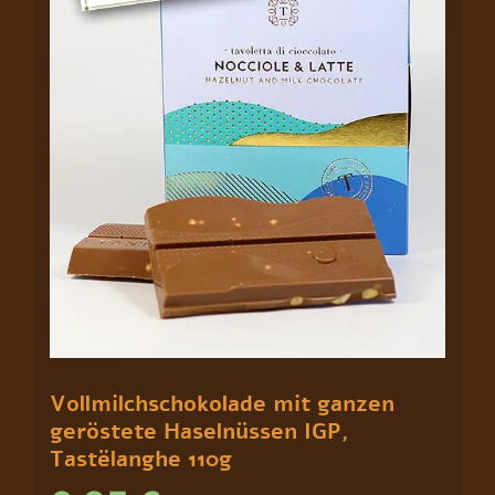
Vollmilchschokolade mit ganzen
geröstete Haselnüssen IGP,
Tastëlanghe 110g