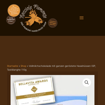
Zum
Main
Inhalt
Menu
springen
Startseite
»
Shop
»
Vollmilchschokolade mit ganzen geröstete Haselnüssen IGP,
Tastëlanghe 110g