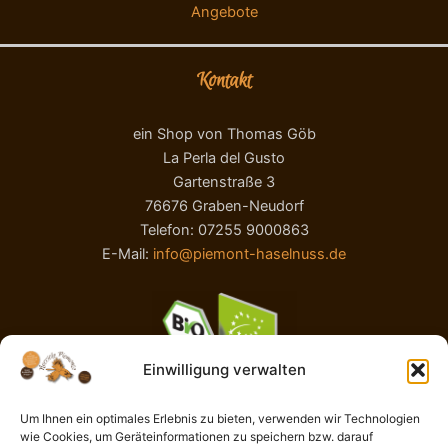
Angebote
Kontakt
ein Shop von Thomas Göb
La Perla del Gusto
Gartenstraße 3
76676 Graben-Neudorf
Telefon: 07255 9000863
E-Mail:
info@piemont-haselnuss.de
Einwilligung verwalten
Um Ihnen ein optimales Erlebnis zu bieten, verwenden wir Technologien
wie Cookies, um Geräteinformationen zu speichern bzw. darauf
AGB