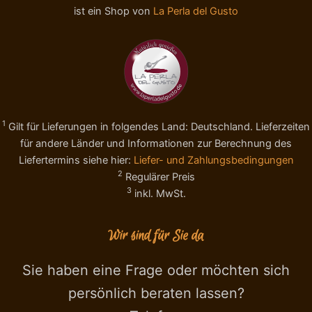
i
ist ein Shop von
La Perla del Gusto
o
o
l
l
e
e
R
c
i
a
c
r
o
a
p
m
e
1
Gilt für Lieferungen in folgendes Land: Deutschland. Lieferzeiten
e
r
l
für andere Länder und Informationen zur Berechnung des
t
l
Liefertermins siehe hier:
Liefer- und Zahlungsbedingungen
a
a
2
Regulärer Preis
C
t
3
inkl. MwSt.
a
e
r
1
a
2
Wir sind für Sie da
m
0
e
g
l
,
Sie haben eine Frage oder möchten sich
l
S
persönlich beraten lassen?
o
T
2
E