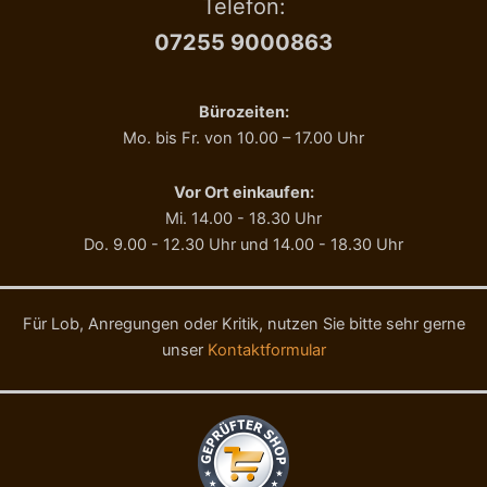
Telefon:
0
R
0
N
07255 9000863
g
E
M
X
e
T
Bürozeiten:
n
R
Mo. bis Fr. von 10.00 – 17.00 Uhr
g
A
e
G
E
Vor Ort einkaufen:
N
Mi. 14.00 - 18.30 Uhr
U
Do. 9.00 - 12.30 Uhr und 14.00 - 18.30 Uhr
S
S
1
3
Für Lob, Anregungen oder Kritik, nutzen Sie bitte sehr gerne
/
unser
Kontaktformular
1
9
M
e
n
g