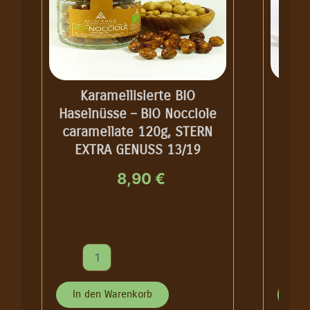
Karamellisierte BIO
Haselnüsse – BIO Nocciole
Has
caramellate 120g, STERN
BIO-
EXTRA GENUSS 13/19
Cio
8,90
€
K
S
a
c
r
h
a
o
In den Warenkorb
In 
m
k