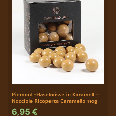
Caramello
110g
Menge
Piemont-Haselnüsse in Karamell –
Nocciole Ricoperta Caramello 110g
6,95
€