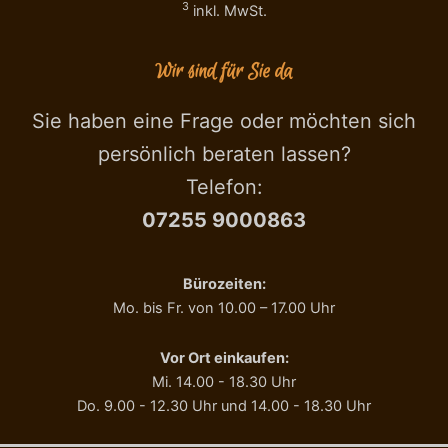
3
inkl. MwSt.
e
i
1
c
2
o
Wir sind für Sie da
0
p
g
e
,
r
Sie haben eine Frage oder möchten sich
S
t
persönlich beraten lassen?
T
e
E
d
Telefon:
R
i
N
C
07255 9000863
E
i
X
o
T
c
Bürozeiten:
R
c
Mo. bis Fr. von 10.00 – 17.00 Uhr
A
o
G
l
E
a
Vor Ort einkaufen:
N
t
Mi. 14.00 - 18.30 Uhr
U
o
Do. 9.00 - 12.30 Uhr und 14.00 - 18.30 Uhr
S
a
S
l