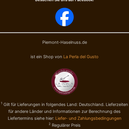
e
o
-
l
B
l
I
m
O
i
N
l
o
c
c
h
Piemont-Haselnuss.de
c
)
i
-
ist ein Shop von
La Perla del Gusto
o
B
l
I
e
O
c
-
a
N
r
o
a
c
m
c
1
Gilt für Lieferungen in folgendes Land: Deutschland. Lieferzeiten
e
i
l
o
für andere Länder und Informationen zur Berechnung des
l
l
Liefertermins siehe hier:
Liefer- und Zahlungsbedingungen
a
e
2
Regulärer Preis
t
r