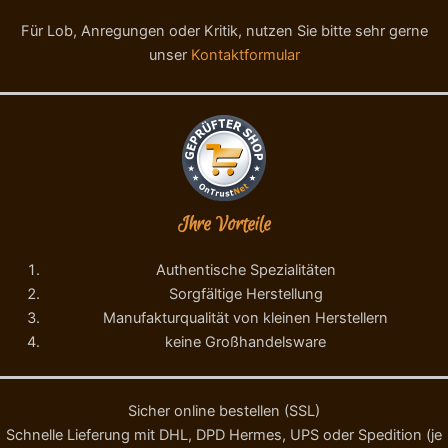
1
L
3
a
Für Lob, Anregungen oder Kritik, nutzen Sie bitte sehr gerne
/
t
unser
Kontaktformular
1
t
9
e
M
2
e
0
n
0
g
g
e
M
e
Ihre Vorteile
n
g
e
Authentische Spezialitäten
Sorgfältige Herstellung
Manufakturqualität von kleinen Herstellern
keine Großhandelsware
Sicher online bestellen (SSL)
Schnelle Lieferung mit DHL, DPD Hermes, UPS oder Spedition (je