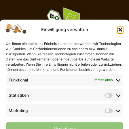
Einwilligung verwalten
Um Ihnen ein optimales Erlebnis zu bieten, verwenden wir Technologien
wie Cookies, um Geräteinformationen zu speichern bzw. darauf
AGB
zuzugreifen. Wenn Sie diesen Technologien zustimmen, können wir
Impressum
Daten wie das Surfverhalten oder eindeutige IDs auf dieser Website
Widerrufsbelehrung
verarbeiten. Wenn Sie Ihre Einwilligung nicht erteilen oder zurückziehen,
können bestimmte Merkmale und Funktionen beeinträchtigt werden.
Liefer- und Zahlungsbedingungen
Datenschutzerklärung
Funktional
Immer aktiv
Cookie-Richtlinie (EU)
Kontaktformular
Statistiken
Statisti
Vertrag widerrufen
Marketing
Marketi
© 2026 Der Piemont Haselnuss Shop | Thomas Göb | La Perla del
Gusto | Alle Rechte vorbehalten
Akzeptieren