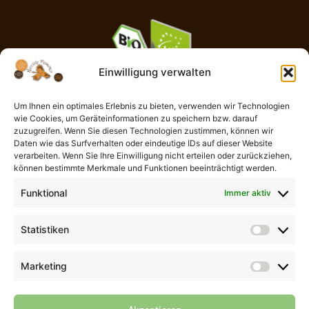
Einwilligung verwalten
Um Ihnen ein optimales Erlebnis zu bieten, verwenden wir Technologien
wie Cookies, um Geräteinformationen zu speichern bzw. darauf
AGB
zuzugreifen. Wenn Sie diesen Technologien zustimmen, können wir
Impressum
Daten wie das Surfverhalten oder eindeutige IDs auf dieser Website
Widerrufsbelehrung
verarbeiten. Wenn Sie Ihre Einwilligung nicht erteilen oder zurückziehen,
können bestimmte Merkmale und Funktionen beeinträchtigt werden.
Liefer- und Zahlungsbedingungen
Datenschutzerklärung
Funktional
Immer aktiv
Cookie-Richtlinie (EU)
Kontaktformular
Statistiken
Statisti
Vertrag widerrufen
Marketing
Marketi
© 2026 Der Piemont Haselnuss Shop | Thomas Göb | La Perla del
Gusto | Alle Rechte vorbehalten