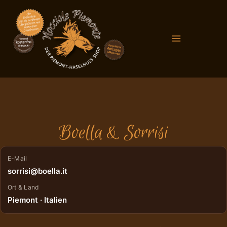
Zum
Main
Inhalt
Menu
springen
Boella & Sorrisi
E-Mail
sorrisi@boella.it
Ort & Land
Piemont · Italien