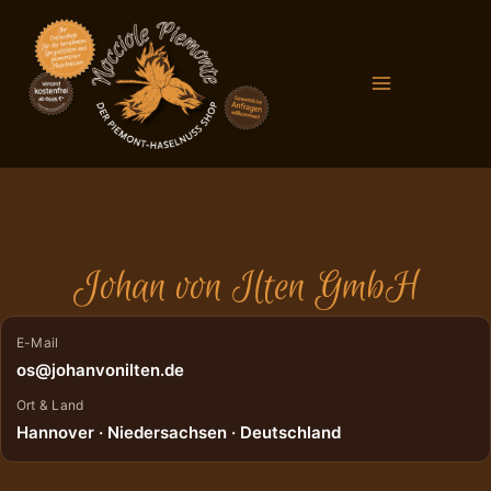
Zum
Main
Inhalt
Menu
springen
Johan von Ilten GmbH
E-Mail
os@johanvonilten.de
Ort & Land
Hannover · Niedersachsen · Deutschland