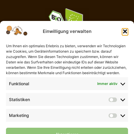
Einwilligung verwalten
Um Ihnen ein optimales Erlebnis zu bieten, verwenden wir Technologien
wie Cookies, um Geräteinformationen zu speichern bzw. darauf
AGB
zuzugreifen. Wenn Sie diesen Technologien zustimmen, können wir
Impressum
Daten wie das Surfverhalten oder eindeutige IDs auf dieser Website
Widerrufsbelehrung
verarbeiten. Wenn Sie Ihre Einwilligung nicht erteilen oder zurückziehen,
können bestimmte Merkmale und Funktionen beeinträchtigt werden.
Liefer- und Zahlungsbedingungen
Datenschutzerklärung
Funktional
Immer aktiv
Cookie-Richtlinie (EU)
Kontaktformular
Statistiken
Statisti
Vertrag widerrufen
Marketing
Marketi
© 2026 Der Piemont Haselnuss Shop | Thomas Göb | La Perla del
Gusto | Alle Rechte vorbehalten