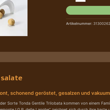
Artikelnummer:
3130026
e/Hersteller
 salate
nt, schonend geröstet, gesalzen und vakuum
 der Sorte Tonda Gentile Trilobata kommen von einem Famil
emonte I.G.P. delle Langhe“ zeichnet sich durch ihre harte 