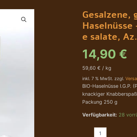
Gesalzene,
geröstete
Gesalzene, 
BIO-
Haselnüsse
Haselnüsse 
-
Bio
e salate, Az
Nocciole
tostate
14,90
€
e
salate,
Az.
59,60 € / kg
Altalanga
250g
inkl. 7 % MwSt. zzgl.
Vers
Menge
BIO-Haselnüsse I.G.P. (
knackiger Knabberspaß 
Packung 250 g
Verfügbarkeit:
28 vorr