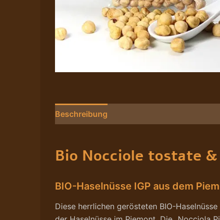
Beschreibung
Nährwerte/Zutaten/Allergen
Bio Nocciole tostate &
BIO-Haselnüsse IGP aus dem Piemo
Diese herrlichen gerösteten BIO-Haselnüsse
der Haselnüsse im Piemont. Die „Nocciola Pi