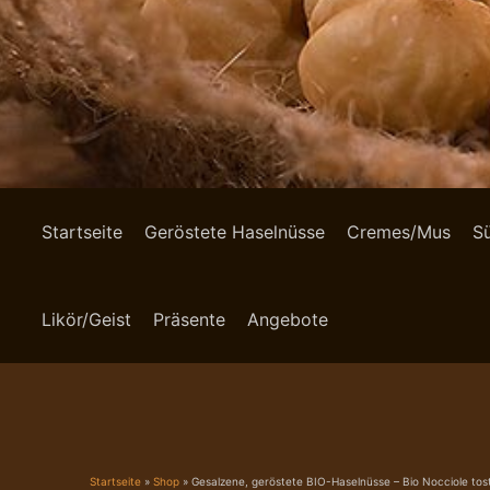
Startseite
Geröstete Haselnüsse
Cremes/Mus
S
Likör/Geist
Präsente
Angebote
Startseite
»
Shop
»
Gesalzene, geröstete BIO-Haselnüsse – Bio Nocciole tost