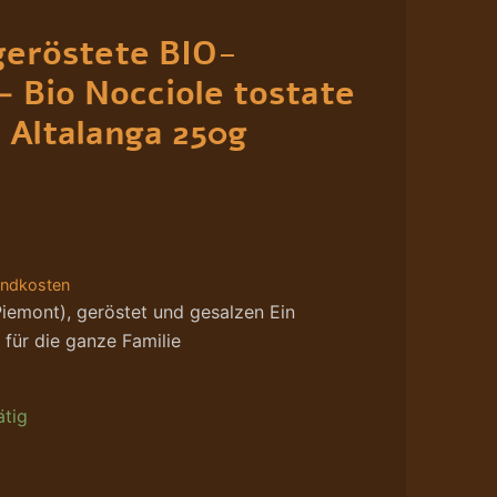
geröstete BIO-
– Bio Nocciole tostate
. Altalanga 250g
andkosten
Piemont), geröstet und gesalzen Ein
für die ganze Familie
ätig