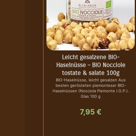
Leicht gesalzene BIO-
Haselnüsse – BIO Nocciole
tostate & salate 100g
BIO-Haselnüsse, leicht gesalzen Aus
besten gerösteten piemonteser BIO-
Haselnüssen (Nocciola Piemonte I.G.P.).
Glas 100 g
7,95
€