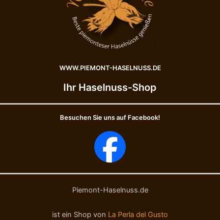
n
ü
i
f
-
f
E
e
i
l
n
p
e
r
WWW.PIEMONT-HASELNUSS.DE
A
a
u
l
Ihr Haselnuss-Shop
s
i
w
n
a
e
Besuchen Sie uns auf Facebook!
h
n
l
M
e
i
r
x
l
m
e
i
s
t
e
P
Piemont-Haselnuss.de
n
i
e
e
ist ein Shop von
La Perla del Gusto
r
m