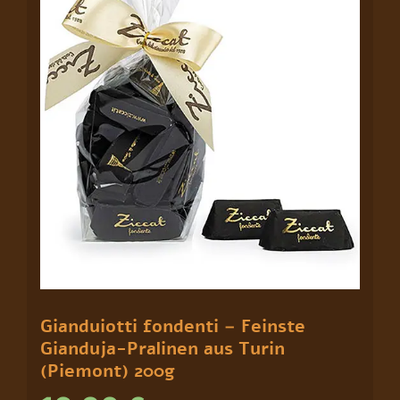
Turin
(Piemont)
200g
Menge
Gianduiotti fondenti – Feinste
Gianduja-Pralinen aus Turin
(Piemont) 200g