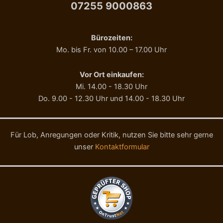
07255 9000863
t
e
)
l
2
a
6
n
Bürozeiten:
5
g
Mo. bis Fr. von 10.00 – 17.00 Uhr
g
h
M
e
e
2
Vor Ort einkaufen:
n
0
Mi. 14.00 - 18.30 Uhr
g
0
Do. 9.00 - 12.30 Uhr und 14.00 - 18.30 Uhr
e
g
M
e
n
Für Lob, Anregungen oder Kritik, nutzen Sie bitte sehr gerne
g
unser
Kontaktformular
e