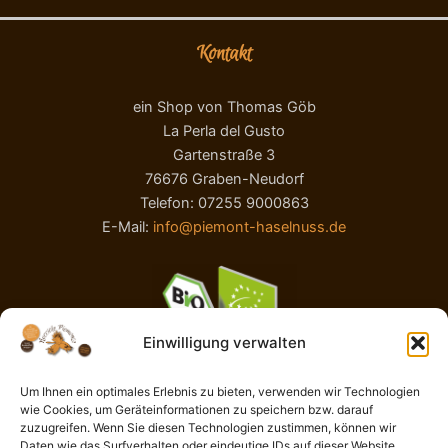
Kontakt
ein Shop von Thomas Göb
La Perla del Gusto
Gartenstraße 3
76676 Graben-Neudorf
Telefon: 07255 9000863
E-Mail:
info@piemont-haselnuss.de
Einwilligung verwalten
Um Ihnen ein optimales Erlebnis zu bieten, verwenden wir Technologien
wie Cookies, um Geräteinformationen zu speichern bzw. darauf
AGB
zuzugreifen. Wenn Sie diesen Technologien zustimmen, können wir
Impressum
Daten wie das Surfverhalten oder eindeutige IDs auf dieser Website