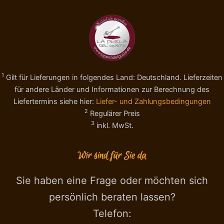
C
o
r
n
e
t
m
H
i
a
n
s
i
e
1
Gilt für Lieferungen in folgendes Land: Deutschland. Lieferzeiten
a
l
u
n
für andere Länder und Informationen zur Berechnung des
s
ü
Liefertermins siehe hier:
Liefer- und Zahlungsbedingungen
T
s
2
Regulärer Preis
u
s
3
inkl. MwSt.
r
e
i
n
n
I
Wir sind für Sie da
(
G
P
P
i
,
Sie haben eine Frage oder möchten sich
e
T
persönlich beraten lassen?
m
a
o
s
Telefon:
n
t