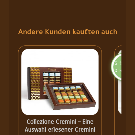
Andere Kunden kauften auch
5
%
0
Rabatt
Collezione Cremini – Eine
Auswahl erlesener Cremini
Trü