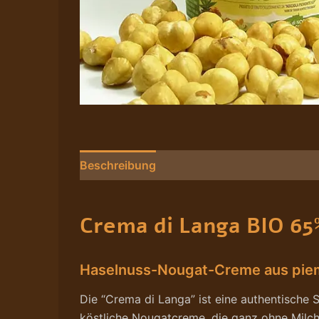
Beschreibung
Nährwerte/Zutaten/Allergen
Crema di Langa BIO 65
Haselnuss-Nougat-Creme aus piemo
Die “Crema di Langa” ist eine authentische S
köstliche Nougatcreme, die ganz ohne Milch