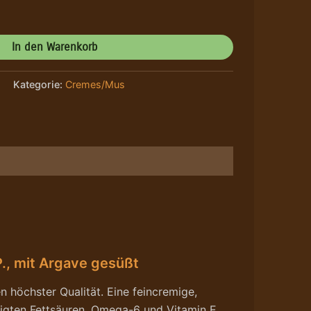
In den Warenkorb
Kategorie:
Cremes/Mus
., mit Argave gesüßt
n höchster Qualität. Eine feincremige,
tigten Fettsäuren, Omega-6 und Vitamin E,