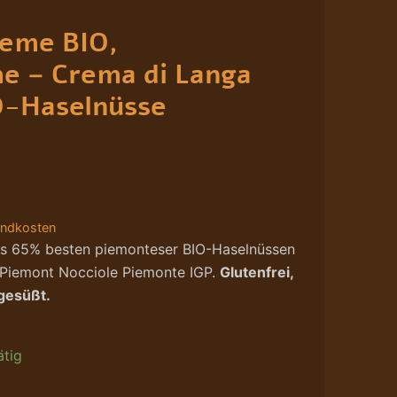
reme BIO,
e – Crema di Langa
O-Haselnüsse
andkosten
s 65% besten piemonteser BIO-Haselnüssen
 Piemont Nocciole Piemonte IGP.
Glutenfrei,
 gesüßt.
ätig