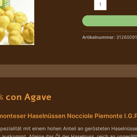
Artikelnummer:
31260091
e/Hersteller
% con Agave
nteser Haselnüssen Nocciole Piemonte I.G.P
pezialität mit einem hohen Anteil an gerösteten Haselnüsse
 auskommt. Alleine das Öl der Haselnuss, reich an ungesät