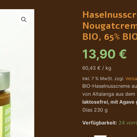
Haselnusscreme
BIO,
Haselnussc
Nougatcreme
-
Nougatcrem
Crema
di
BIO, 65% BI
Langa
BIO,
13,90
€
65%
BIO-
Haselnüsse
60,43 € / kg
Menge
inkl. 7 % MwSt. zzgl.
Vers
BIO-Haselnusscreme au
von Altalanga aus dem
laktosefrei, mit Agave
Glas 230 g
Verfügbarkeit:
24 vorr