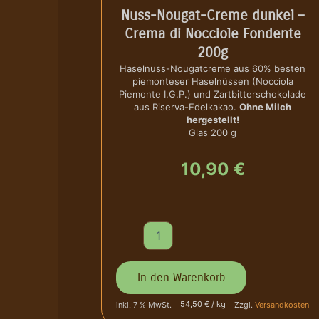
Nuss-Nougat-Creme dunkel –
Crema di Nocciole Fondente
200g
Haselnuss-Nougatcreme aus 60% besten
piemonteser Haselnüssen (Nocciola
Piemonte I.G.P.) und Zartbitterschokolade
aus Riserva-Edelkakao.
Ohne Milch
hergestellt!
Glas 200 g
10,90
€
N
u
s
s
In den Warenkorb
-
N
54,50 € / kg
inkl. 7 % MwSt.
Zzgl.
Versandkosten
o