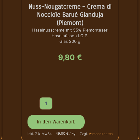
Nuss-Nougatcreme – Crema di
Nocciole Barué Gianduja
(Piemont)
Haselnusscreme mit 55% Piemonteser
Haselnüssen I.G.P.
Glas 200 g
9,80
€
N
u
s
s
In den Warenkorb
-
N
49,00 € / kg
inkl. 7 % MwSt.
Zzgl.
Versandkosten
o