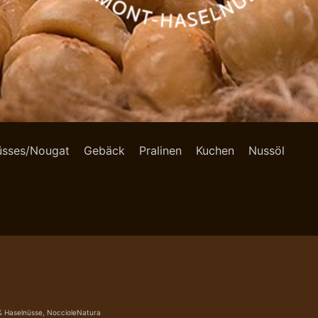
üsses/Nougat
Gebäck
Pralinen
Kuchen
Nussöl
% Haselnüsse, NoccioleNatura