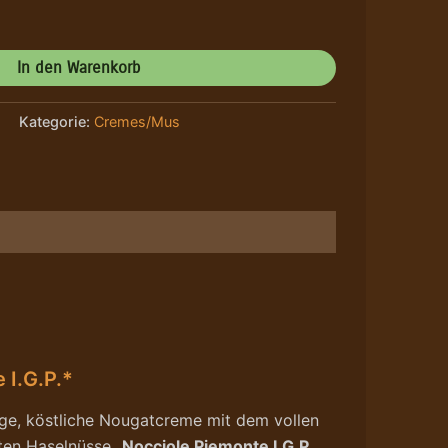
In den Warenkorb
Kategorie:
Cremes/Mus
I.G.P.*
ige, köstliche Nougatcreme mit dem vollen
en Haselnüsse „
Nocciole Piemonte I.G.P.
„,