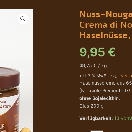
Nuss-
Nougatcreme
Nuss-Nouga
ohne
Milch
Crema di No
-
Crema
Haselnüsse,
di
Nocciola,
9,95
€
65%
Haselnüsse,
NoccioleNatura
49,75 € / kg
Menge
inkl. 7 % MwSt. zzgl.
Vers
Haselnusscreme aus 65
(Nocciole Piemonte I.G.
ohne Sojalecithin
.
Glas 200 g
Verfügbarkeit:
13 vorrä