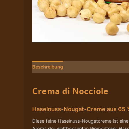
Beschreibung
Nährwerte/Zutaten/Allergen
Crema di Nocciole
Haselnuss-Nougat-Creme aus 65 %
Diese feine Haselnuss-Nougatcreme ist eine
Aroma der weltbekannten Piemonteser Hase