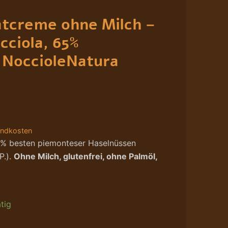
tcreme ohne Milch –
cciola, 65%
 NoccioleNatura
andkosten
% besten piemonteser Haselnüssen
P.).
Ohne Milch, glutenfrei, ohne Palmöl,
tig