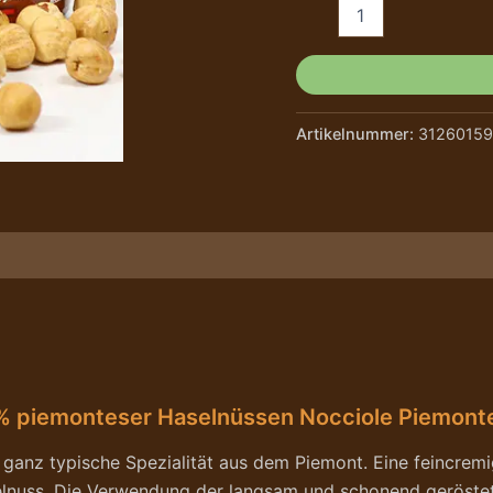
Artikelnummer:
31260159
e/Hersteller
 piemonteser Haselnüssen Nocciole Piemonte 
 ganz typische Spezialität aus dem Piemont. Eine feincrem
lnuss. Die Verwendung der langsam und schonend geröstet