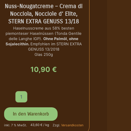
Nuss-Nougatcreme – Crema di
Nocciola, Nocciole d‘ Elite,
STERN EXTRA GENUSS 13/18
Haselnusscreme aus 58% besten
piemonteser Haselnüssen (Tonda Gentile
delle Langhe IGP).
Ohne Palmöl, ohne
Sojalecithin.
Empfohlen im STERN EXTRA
GENUSS 13/2018
Glas 250g
10,90
€
N
u
s
s
In den Warenkorb
-
N
43,60 € / kg
inkl. 7 % MwSt.
Zzgl.
Versandkosten
o