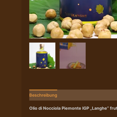
Beschreibung
Nährwerte/Zutaten/Allergen
Olio di Nocciola Piemonte IGP „Langhe“ fru