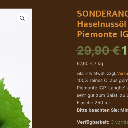
SONDERANGEBOT
U
Reines
SONDERANG
Haselnussöl
P
-
Haselnussöl 
Olio
w
di
Piemonte IG
Nocciola
2
Piemonte
29,90
€
IGP
250ml,
Tastelanghe
67,60 € / kg
Menge
inkl. 7 % MwSt. zzgl.
Vers
100% reines Öl aus ger
Piemonte IGP ‘Langhe’ 
sehr gut zum Salat, zu
Flasche 250 ml
Bitte beachten Sie: Mi
Verfügbarkeit:
3 vorrät