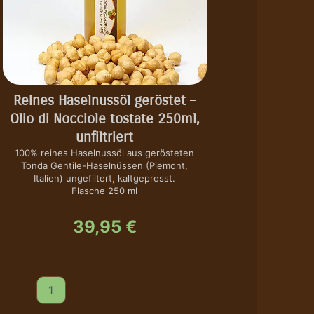
Reines Haselnussöl geröstet –
Olio di Nocciole tostate 250ml,
unfiltriert
100% reines Haselnussöl aus gerösteten
Tonda Gentile-Haselnüssen (Piemont,
Italien) ungefiltert, kaltgepresst.
Flasche 250 ml
39,95
€
R
e
i