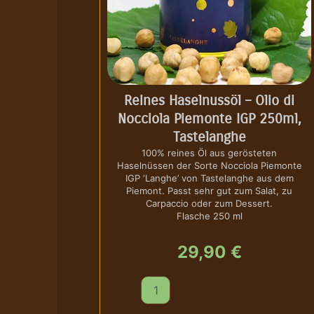
Reines Haselnussöl – Olio di
Nocciola Piemonte IGP 250ml,
Tastelanghe
100% reines Öl aus gerösteten
Haselnüssen der Sorte Nocciola Piemonte
IGP ‘Langhe’ von Tastelanghe aus dem
Piemont. Passt sehr gut zum Salat, zu
Carpaccio oder zum Dessert.
Flasche 250 ml
29,90
€
R
e
i