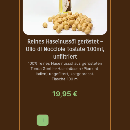
Reines Haselnussöl geröstet –
Olio di Nocciole tostate 100ml,
unfiltriert
100% reines Haselnussöl aus gerösteten
Tonda Gentile-Haselnüssen (Piemont,
Italien) ungefiltert, kaltgepresst.
Flasche 100 ml
19,95
€
R
e
i