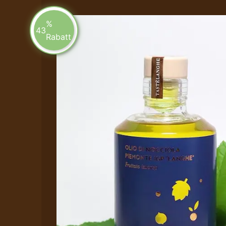
%
43
Rabatt