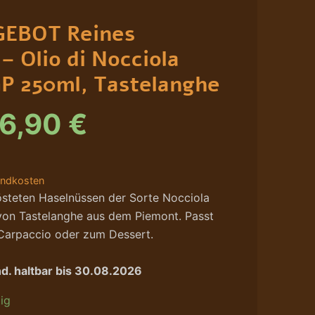
rsprünglicher
Aktueller
EBOT Reines
reis
Preis
– Olio di Nocciola
ar:
ist:
P 250ml, Tastelanghe
9,90 €
16,90 €.
16,90
€
andkosten
östeten Haselnüssen der Sorte Nocciola
von Tastelanghe aus dem Piemont. Passt
 Carpaccio oder zum Dessert.
nd. haltbar bis 30.08.2026
ig