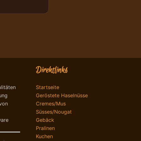
Direktlinks
litäten
Startseite
lung
Geröstete Haselnüsse
 von
Cremes/Mus
Süsses/Nougat
ware
Gebäck
Pralinen
Kuchen