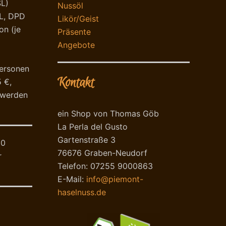
SL)
Nussöl
HL, DPD
Likör/Geist
on (je
Präsente
Angebote
personen
Kontakt
 €,
n werden
ein Shop von Thomas Göb
La Perla del Gusto
Gartenstraße 3
90
76676 Graben-Neudorf
r
Telefon: 07255 9000863
E-Mail:
info@piemont-
haselnuss.de