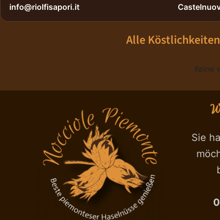
info@riolfisapori.it
Castelnuovo
Alle Köstlichkeiten
Keine 
Wi
Sie h
möch
0