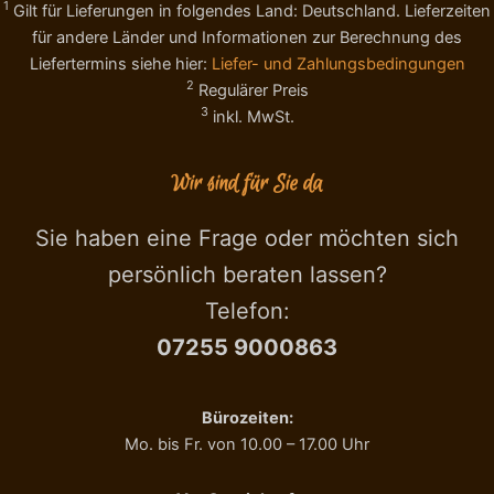
1
Gilt für Lieferungen in folgendes Land: Deutschland. Lieferzeiten
n
T
für andere Länder und Informationen zur Berechnung des
t
u
)
Liefertermins siehe hier:
Liefer- und Zahlungsbedingungen
r
2
2
i
Regulärer Preis
0
n
3
inkl. MwSt.
0
2
g
0
M
0
Wir sind für Sie da
e
g
n
M
Sie haben eine Frage oder möchten sich
g
e
e
n
persönlich beraten lassen?
g
Telefon:
e
07255 9000863
Bürozeiten:
Mo. bis Fr. von 10.00 – 17.00 Uhr