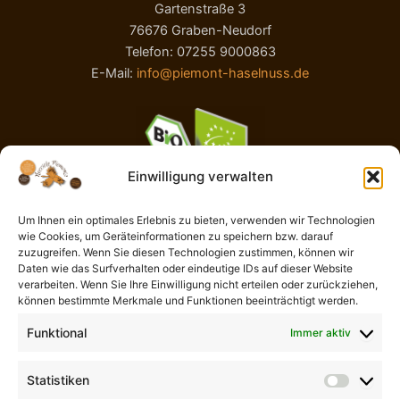
Gartenstraße 3
76676 Graben-Neudorf
Telefon: 07255 9000863
E-Mail:
info@piemont-haselnuss.de
Einwilligung verwalten
Um Ihnen ein optimales Erlebnis zu bieten, verwenden wir Technologien
wie Cookies, um Geräteinformationen zu speichern bzw. darauf
AGB
zuzugreifen. Wenn Sie diesen Technologien zustimmen, können wir
Impressum
Daten wie das Surfverhalten oder eindeutige IDs auf dieser Website
Widerrufsbelehrung
verarbeiten. Wenn Sie Ihre Einwilligung nicht erteilen oder zurückziehen,
können bestimmte Merkmale und Funktionen beeinträchtigt werden.
Liefer- und Zahlungsbedingungen
Datenschutzerklärung
Funktional
Immer aktiv
Cookie-Richtlinie (EU)
Kontaktformular
Statistiken
Statisti
Vertrag widerrufen