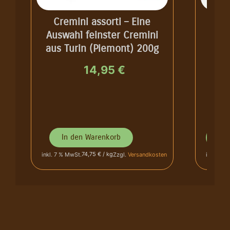
Cremini assorti – Eine
Cioc
Auswahl feinster Cremini
aus Turin (Piemont) 200g
Giand
14,95
€
C
i
o
C
c
In den Warenkorb
In 
r
c
e
74,75 € / kg
inkl. 7 % MwSt.
Zzgl.
Versandkosten
inkl. 7 %
o
m
l
i
a
n
t
i
i
a
n
s
i
s
a