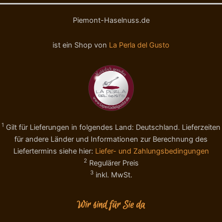
r
H
a
a
Piemont-Haselnuss.de
l
s
i
e
ist ein Shop von
La Perla del Gusto
n
l
e
n
n
ü
a
s
u
s
s
e
T
n
u
I
1
Gilt für Lieferungen in folgendes Land: Deutschland. Lieferzeiten
r
G
i
P
für andere Länder und Informationen zur Berechnung des
n
,
Liefertermins siehe hier:
Liefer- und Zahlungsbedingungen
2
T
2
Regulärer Preis
0
a
3
inkl. MwSt.
0
s
g
t
M
e
Wir sind für Sie da
e
l
n
a