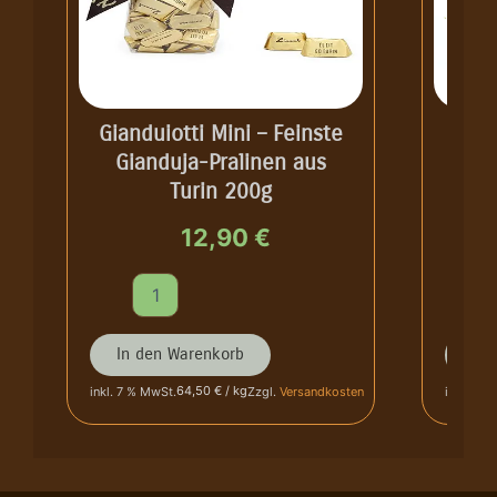
Gianduiotti Mini – Feinste
Trü
Gianduja-Pralinen aus
mit 
Turin 200g
IG
12,90
€
G
T
i
r
a
ü
n
f
In den Warenkorb
In 
d
f
64,50 € / kg
inkl. 7 % MwSt.
Zzgl.
Versandkosten
inkl. 7 %
u
e
i
l
o
p
t
r
t
a