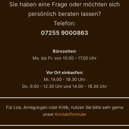
g
n
Sie haben eine Frage oder möchten sich
e
g
persönlich beraten lassen?
h
e
Telefon:
1
1
07255 9000863
0
g
M
Bürozeiten:
e
Mo. bis Fr. von 10.00 – 17.00 Uhr
n
g
e
Vor Ort einkaufen:
Mi. 14.00 - 18.30 Uhr
Do. 9.00 - 12.30 Uhr und 14.00 - 18.30 Uhr
Für Lob, Anregungen oder Kritik, nutzen Sie bitte sehr gerne
unser
Kontaktformular