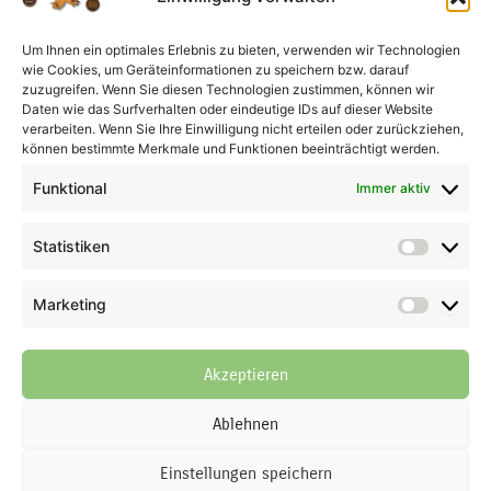
Um Ihnen ein optimales Erlebnis zu bieten, verwenden wir Technologien
wie Cookies, um Geräteinformationen zu speichern bzw. darauf
AGB
zuzugreifen. Wenn Sie diesen Technologien zustimmen, können wir
Impressum
Daten wie das Surfverhalten oder eindeutige IDs auf dieser Website
Widerrufsbelehrung
verarbeiten. Wenn Sie Ihre Einwilligung nicht erteilen oder zurückziehen,
können bestimmte Merkmale und Funktionen beeinträchtigt werden.
Liefer- und Zahlungsbedingungen
Datenschutzerklärung
Funktional
Immer aktiv
Cookie-Richtlinie (EU)
Kontaktformular
Statistiken
Statisti
Vertrag widerrufen
Marketing
Marketi
© 2026 Der Piemont Haselnuss Shop | Thomas Göb | La Perla del
Gusto | Alle Rechte vorbehalten
Akzeptieren
Alle Preise inkl. ges. MwSt., zzgl. Versandkosten (bis 69,90 €
Bestellwert innerhalb Deutschlands und generell weltweit in allen
Ablehnen
Ländern)
Einstellungen speichern