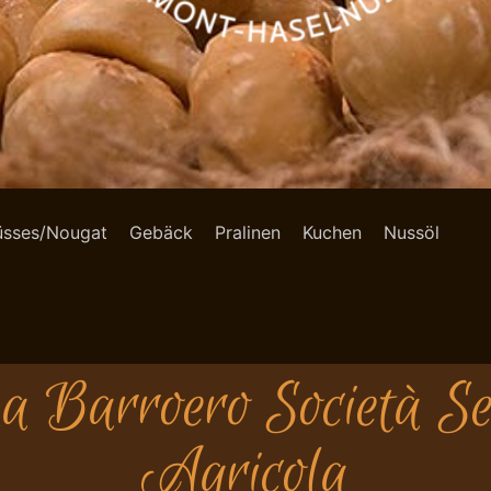
üsses/Nougat
Gebäck
Pralinen
Kuchen
Nussöl
na Barroero Società Se
Agricola