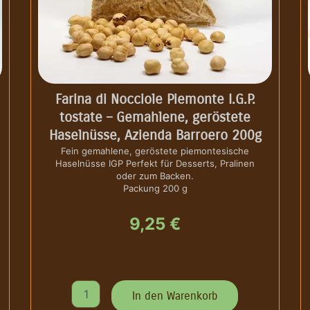
Farina di Nocciole Piemonte I.G.P.
tostate – Gemahlene, geröstete
Haselnüsse, Azienda Barroero 200g
Fein gemahlene, geröstete piemontesische
Haselnüsse IGP Perfekt für Desserts, Pralinen
oder zum Backen.
Packung 200 g
9,25
€
F
In den Warenkorb
a