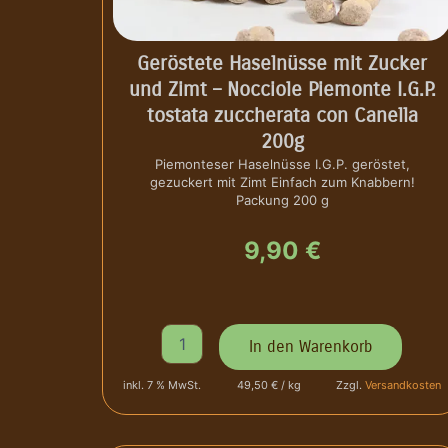
r
s
s
e
e
t
l
Geröstete Haselnüsse mit Zucker
n
und Zimt – Nocciole Piemonte I.G.P.
i
:
ü
tostata zuccherata con Canella
s
s
9
s
200g
e
Piemonteser Haselnüsse I.G.P. geröstet,
w
0
I
gezuckert mit Zimt Einfach zum Knabbern!
.
Packung 200 g
a
,
G
.
9,90
€
r
9
P
.
:
5
g
e
9
G
r
In den Warenkorb
e
ö
2
€
r
s
inkl. 7 % MwSt.
49,50 € / kg
Zzgl.
Versandkosten
ö
t
,
.
s
e
t
t