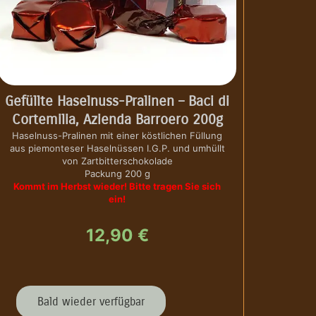
Gefüllte Haselnuss-Pralinen – Baci di
Cortemilia, Azienda Barroero 200g
Haselnuss-Pralinen mit einer köstlichen Füllung
aus piemonteser Haselnüssen I.G.P. und umhüllt
von Zartbitterschokolade
Packung 200 g
Kommt im Herbst wieder! Bitte tragen Sie sich
ein!
12,90
€
G
Bald wieder verfügbar
e