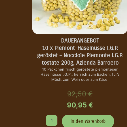
DAUERANGEBOT
10 x Piemont-Haselnüsse I.G.P.
geröstet – Nocciole Piemonte I.G.P.
tostate 200g, Azienda Barroero
10 Päckchen frisch geröstete piemonteser
Haselnüsse I.G.P., herrlich zum Backen, für’s
Müsli, zum Wein oder zum Käse!
U
A
92,50
€
r
k
90,95
€
s
t
D
In den Warenkorb
A
p
u