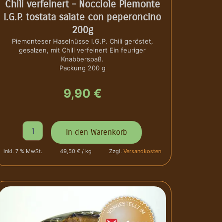
Chili verfeinert – Nocciole Piemonte
.
I.G.P. tostata salate con peperoncino
P
.
200g
t
Piemonteser Haselnüsse I.G.P. Chili geröstet,
o
gesalzen, mit Chili verfeinert Ein feuriger
s
Knabberspaß.
t
Packung 200 g
a
t
9,90
€
e
-
G
H
e
In den Warenkorb
a
h
s
a
inkl. 7 % MwSt.
49,50 € / kg
Zzgl.
Versandkosten
e
c
l
k
n
t
ü
e
s
,
s
g
e
e