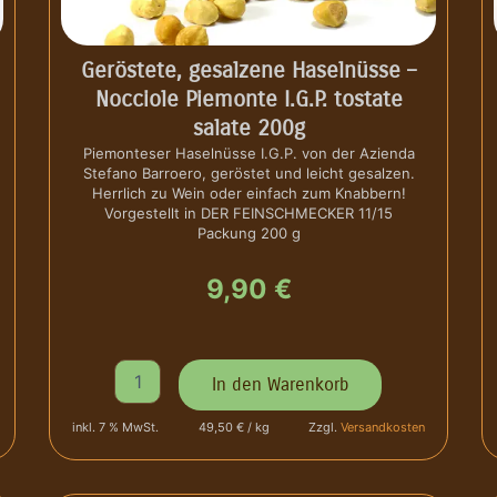
.
G
.
Geröstete, gesalzene Haselnüsse –
P
Nocciole Piemonte I.G.P. tostate
.
salate 200g
t
o
Piemonteser Haselnüsse I.G.P. von der Azienda
Stefano Barroero, geröstet und leicht gesalzen.
s
Herrlich zu Wein oder einfach zum Knabbern!
t
Vorgestellt in DER FEINSCHMECKER 11/15
a
Packung 200 g
t
e
9,90
€
-
G
e
m
G
a
In den Warenkorb
e
h
r
l
inkl. 7 % MwSt.
49,50 € / kg
Zzgl.
Versandkosten
ö
e
s
n
t
e