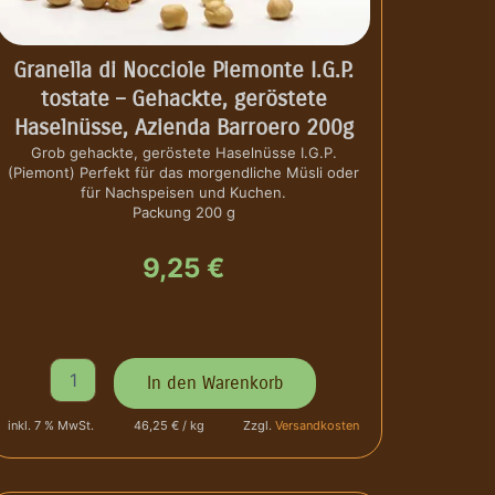
n
-
B
Granella di Nocciole Piemonte I.G.P.
a
tostate – Gehackte, geröstete
c
Haselnüsse, Azienda Barroero 200g
i
d
Grob gehackte, geröstete Haselnüsse I.G.P.
(Piemont) Perfekt für das morgendliche Müsli oder
i
für Nachspeisen und Kuchen.
C
Packung 200 g
o
r
9,25
€
t
e
m
i
l
G
i
In den Warenkorb
r
a
a
,
inkl. 7 % MwSt.
46,25 € / kg
Zzgl.
Versandkosten
n
A
e
z
l
i