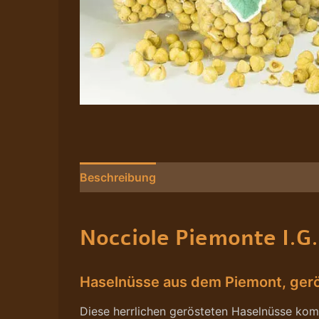
Beschreibung
Nährwerte/Zutaten/Allergen
Nocciole Piemonte I.G.
Haselnüsse aus dem Piemont, ger
Diese herrlichen gerösteten Haselnüsse kom