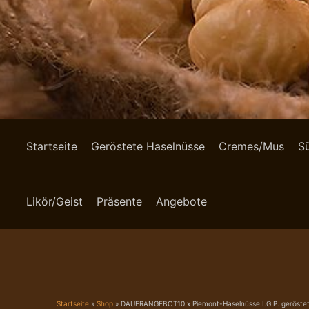
Startseite
Geröstete Haselnüsse
Cremes/Mus
S
Likör/Geist
Präsente
Angebote
Startseite
»
Shop
»
DAUERANGEBOT10 x Piemont-Haselnüsse I.G.P. geröstet –