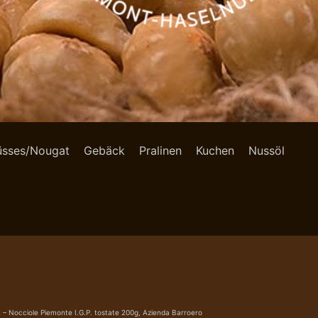
üsses/Nougat
Gebäck
Pralinen
Kuchen
Nussöl
 Nocciole Piemonte I.G.P. tostate 200g, Azienda Barroero