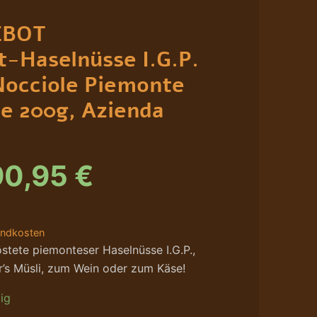
rsprünglicher
Aktueller
EBOT
reis
Preis
t-Haselnüsse I.G.P.
ar:
ist:
Nocciole Piemonte
2,50 €
90,95 €.
te 200g, Azienda
90,95
€
andkosten
stete piemonteser Haselnüsse I.G.P.,
r’s Müsli, zum Wein oder zum Käse!
ig