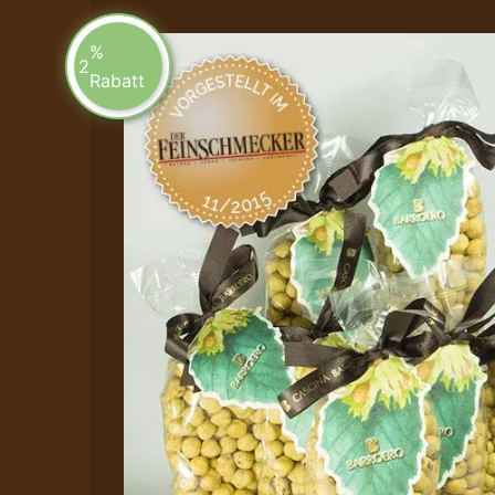
%
2
Rabatt