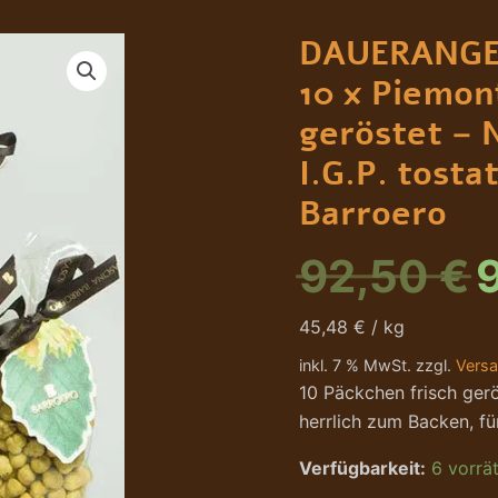
DAUERANGEBOT10
U
x
DAUERANG
Piemont-
P
Haselnüsse
10 x Piemon
I.G.P.
w
geröstet
geröstet – 
-
9
I.G.P. tosta
Nocciole
Piemonte
Barroero
I.G.P.
tostate
200g,
92,50
€
Azienda
Barroero
Menge
45,48 € / kg
inkl. 7 % MwSt. zzgl.
Vers
10 Päckchen frisch gerö
herrlich zum Backen, fü
Verfügbarkeit:
6 vorrät