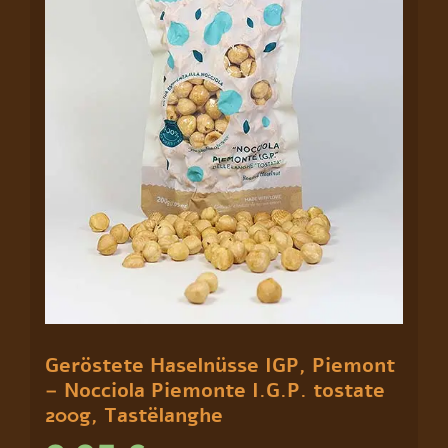
I.G.P.
tostate
200g,
Tastëlanghe
Menge
Geröstete Haselnüsse IGP, Piemont
– Nocciola Piemonte I.G.P. tostate
200g, Tastëlanghe