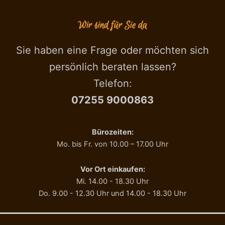
o
0
n
0
Wir sind für Sie da
t
g
e
,
I
A
Sie haben eine Frage oder möchten sich
.
l
persönlich beraten lassen?
G
t
.
a
Telefon:
P
l
07255 9000863
.
a
,
n
2
g
5
a
Bürozeiten:
0
A
Mo. bis Fr. von 10.00 – 17.00 Uhr
g
z
,
.
N
A
Vor Ort einkaufen:
o
g
Mi. 14.00 - 18.30 Uhr
c
r
Do. 9.00 - 12.30 Uhr und 14.00 - 18.30 Uhr
c
.
i
M
o
e