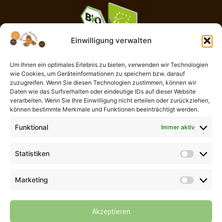
Einwilligung verwalten
Um Ihnen ein optimales Erlebnis zu bieten, verwenden wir Technologien
wie Cookies, um Geräteinformationen zu speichern bzw. darauf
AGB
zuzugreifen. Wenn Sie diesen Technologien zustimmen, können wir
Impressum
Daten wie das Surfverhalten oder eindeutige IDs auf dieser Website
Widerrufsbelehrung
verarbeiten. Wenn Sie Ihre Einwilligung nicht erteilen oder zurückziehen,
können bestimmte Merkmale und Funktionen beeinträchtigt werden.
Liefer- und Zahlungsbedingungen
Datenschutzerklärung
Funktional
Immer aktiv
Cookie-Richtlinie (EU)
Kontaktformular
Statistiken
Statisti
Vertrag widerrufen
Marketing
Marketi
© 2026 Der Piemont Haselnuss Shop | Thomas Göb | La Perla del
Gusto | Alle Rechte vorbehalten
Akzeptieren
Alle Preise inkl. ges. MwSt., zzgl. Versandkosten (bis 69,90 €