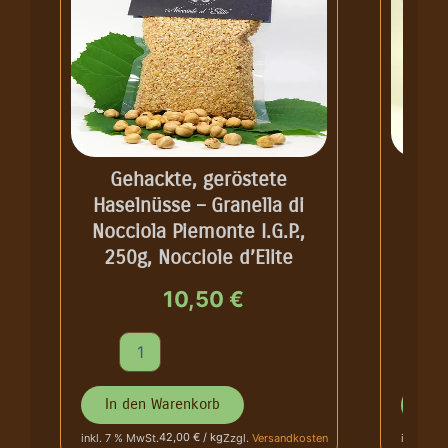
Gehackte, geröstete
BIO
Haselnüsse – Granella di
IGP
Nocciola Piemonte I.G.P.,
I.G.
250g, Nocciole d’Elite
10,50
€
G
B
e
I
h
O
a
H
In den Warenkorb
In 
c
a
42,00 € / kg
inkl. 7 % MwSt.
Zzgl.
Versandkosten
inkl. 7 %
k
s