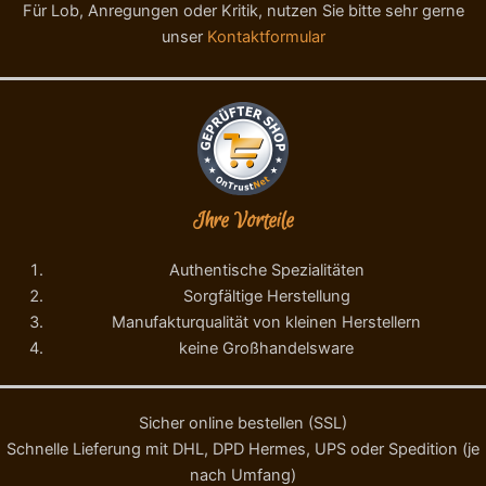
l
n
Für Lob, Anregungen oder Kritik, nutzen Sie bitte sehr gerne
e
g
unser
Kontaktformular
d
e
'
E
l
i
t
e
M
Ihre Vorteile
e
n
g
Authentische Spezialitäten
e
Sorgfältige Herstellung
Manufakturqualität von kleinen Herstellern
keine Großhandelsware
Sicher online bestellen (SSL)
Schnelle Lieferung mit DHL, DPD Hermes, UPS oder Spedition (je
nach Umfang)