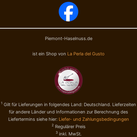
-
c
G
i
r
o
a
l
n
a
e
P
l
i
Piemont-Haselnuss.de
l
e
a
m
ist ein Shop von
La Perla del Gusto
d
o
i
n
N
t
o
e
c
I
c
.
i
G
o
.
1
Gilt für Lieferungen in folgendes Land: Deutschland. Lieferzeiten
l
P
a
.
für andere Länder und Informationen zur Berechnung des
P
B
Liefertermins siehe hier:
Liefer- und Zahlungsbedingungen
i
I
2
Regulärer Preis
e
O
3
inkl. MwSt.
m
5