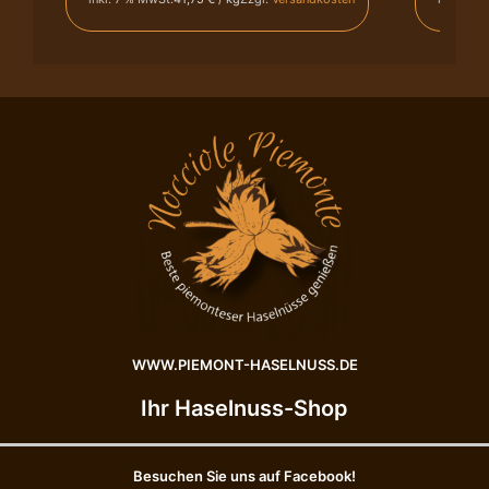
R
n
A
t
N
-
G
H
E
a
B
s
O
e
T
l
!
n
5
ü
x
s
2
s
0
e
0
I
g
.
H
G
a
.
WWW.PIEMONT-HASELNUSS.DE
s
P
e
.
Ihr Haselnuss-Shop
l
g
n
e
ü
r
Besuchen Sie uns auf Facebook!
s
ö