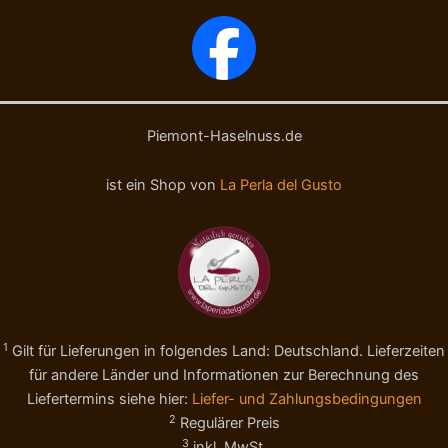
s
s
e
t
g
e
e
t
r
-
ö
N
s
o
Piemont-Haselnuss.de
t
c
e
c
ist ein Shop von
La Perla del Gusto
t
i
-
o
N
l
o
e
c
P
c
i
i
e
o
m
1
Gilt für Lieferungen in folgendes Land: Deutschland. Lieferzeiten
l
o
a
n
für andere Länder und Informationen zur Berechnung des
P
t
Liefertermins siehe hier:
Liefer- und Zahlungsbedingungen
i
e
2
Regulärer Preis
e
I
3
inkl. MwSt.