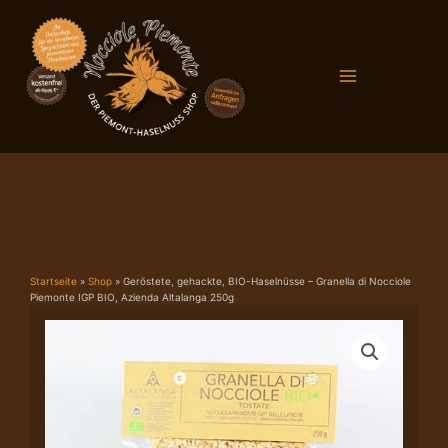
Zum
Main
Inhalt
Menu
springen
Startseite
»
Shop
»
Geröstete, gehackte, BIO-Haselnüsse – Granella di Nocciole
Piemonte IGP BIO, Azienda Altalanga 250g
Geröstete,
gehackte,
BIO-
Haselnüsse
-
Granella
di