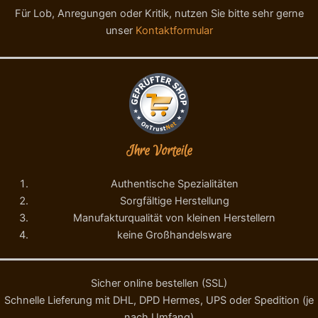
i
r
Für Lob, Anregungen oder Kritik, nutzen Sie bitte sehr gerne
o
o
unser
Kontaktformular
l
e
e
r
d
o
'
M
E
e
l
n
i
g
t
e
Ihre Vorteile
e
M
e
Authentische Spezialitäten
n
Sorgfältige Herstellung
g
Manufakturqualität von kleinen Herstellern
e
keine Großhandelsware
Sicher online bestellen (SSL)
Schnelle Lieferung mit DHL, DPD Hermes, UPS oder Spedition (je
nach Umfang)