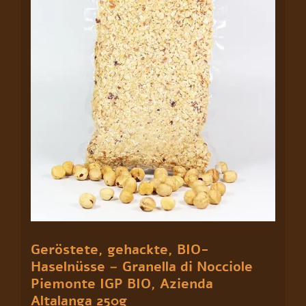
Nocciole
Piemonte
IGP
BIO,
Azienda
Altalanga
250g
Menge
Geröstete, gehackte, BIO-
Haselnüsse – Granella di Nocciole
Piemonte IGP BIO, Azienda
Altalanga 250g