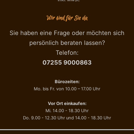
m
.
o
G
n
.
Wir sind für Sie da
t
P
e
.
I
t
Sie haben eine Frage oder möchten sich
.
o
persönlich beraten lassen?
G
s
.
t
Telefon:
P
a
07255 9000863
.
t
t
e
o
2
s
5
Bürozeiten:
t
0
Mo. bis Fr. von 10.00 – 17.00 Uhr
a
g
t
,
a
A
Vor Ort einkaufen:
,
z
Mi. 14.00 - 18.30 Uhr
N
.
Do. 9.00 - 12.30 Uhr und 14.00 - 18.30 Uhr
o
B
c
a
c
r