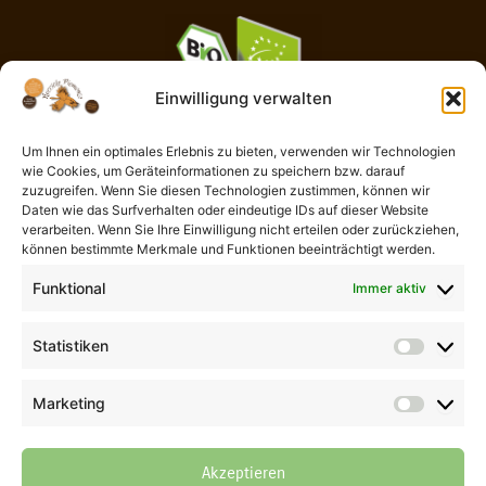
Einwilligung verwalten
Um Ihnen ein optimales Erlebnis zu bieten, verwenden wir Technologien
wie Cookies, um Geräteinformationen zu speichern bzw. darauf
AGB
zuzugreifen. Wenn Sie diesen Technologien zustimmen, können wir
Impressum
Daten wie das Surfverhalten oder eindeutige IDs auf dieser Website
Widerrufsbelehrung
verarbeiten. Wenn Sie Ihre Einwilligung nicht erteilen oder zurückziehen,
können bestimmte Merkmale und Funktionen beeinträchtigt werden.
Liefer- und Zahlungsbedingungen
Datenschutzerklärung
Funktional
Immer aktiv
Cookie-Richtlinie (EU)
Kontaktformular
Statistiken
Statisti
Vertrag widerrufen
Marketing
Marketi
© 2026 Der Piemont Haselnuss Shop | Thomas Göb | La Perla del
Gusto | Alle Rechte vorbehalten
Akzeptieren
Alle Preise inkl. ges. MwSt., zzgl. Versandkosten (bis 69,90 €