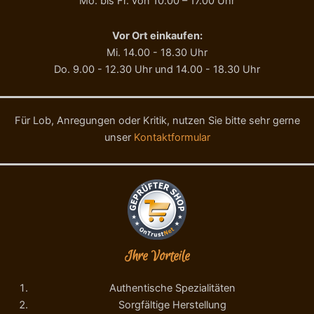
Mo. bis Fr. von 10.00 – 17.00 Uhr
t
z
a
.
l
A
Vor Ort einkaufen:
a
g
Mi. 14.00 - 18.30 Uhr
n
r
Do. 9.00 - 12.30 Uhr und 14.00 - 18.30 Uhr
g
.
a
M
2
e
5
n
Für Lob, Anregungen oder Kritik, nutzen Sie bitte sehr gerne
0
g
unser
Kontaktformular
g
e
M
e
n
g
e
Ihre Vorteile
Authentische Spezialitäten
Sorgfältige Herstellung