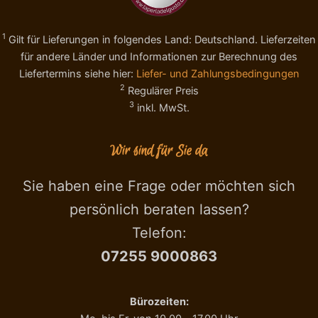
l
G
e
.
1
Gilt für Lieferungen in folgendes Land: Deutschland. Lieferzeiten
t
P
o
.
für andere Länder und Informationen zur Berechnung des
s
B
Liefertermins siehe hier:
Liefer- und Zahlungsbedingungen
t
I
2
Regulärer Preis
a
O
3
inkl. MwSt.
t
5
e
0
e
0
Wir sind für Sie da
s
g
a
,
l
A
Sie haben eine Frage oder möchten sich
a
l
persönlich beraten lassen?
t
t
e
a
Telefon:
,
l
07255 9000863
A
a
z
n
.
g
A
a
Bürozeiten:
l
A