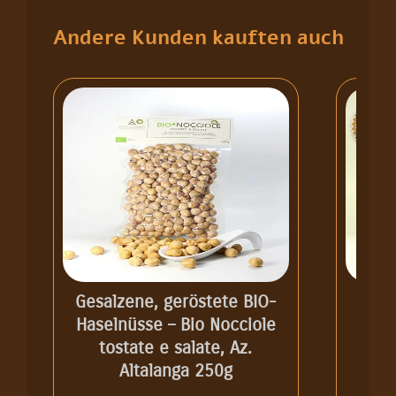
Andere Kunden kauften auch
Gesalzene, geröstete BIO-
BIO
Haselnüsse – Bio Nocciole
IGP
tostate e salate, Az.
I.G.
Altalanga 250g