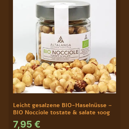
tostate
&
salate
100g
Menge
Leicht gesalzene BIO-Haselnüsse –
BIO Nocciole tostate & salate 100g
7,95
€