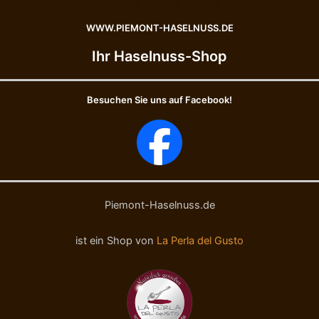
I
t
O
I
WWW.PIEMONT-HASELNUSS.DE
-
G
H
P
Ihr Haselnuss-Shop
a
-
s
N
e
o
Besuchen Sie uns auf Facebook!
l
c
n
c
ü
i
s
o
s
l
e
a
-
P
B
i
Piemont-Haselnuss.de
i
e
o
m
ist ein Shop von
La Perla del Gusto
N
o
o
n
c
t
c
e
i
I
o
.